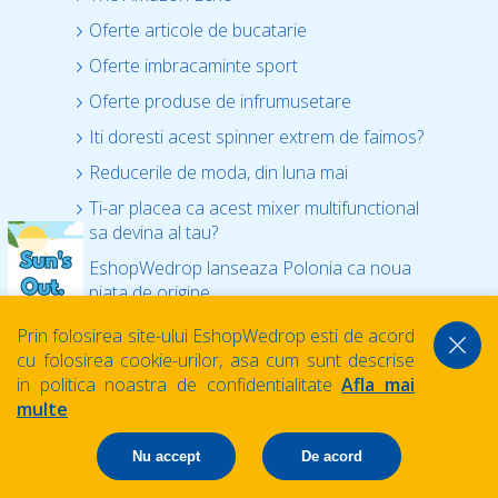
Oferte articole de bucatarie
Oferte imbracaminte sport
Oferte produse de infrumusetare
Iti doresti acest spinner extrem de faimos?
Reducerile de moda, din luna mai
Ti-ar placea ca acest mixer multifunctional
sa devina al tau?
EshopWedrop lanseaza Polonia ca noua
piata de origine
Este de acum mult mai simplu sa cumperi
Prin folosirea site-ului EshopWedrop esti de acord
din magazinele online poloneze!
cu folosirea cookie-urilor, asa cum sunt descrise
in politica noastra de confidentialitate
Afla mai
EshopWedrop isi muta depozitul!
multe
Oferte la jucarii pentru copii
Reduceri pentru mobilierul de gradina
Nu accept
De acord
Este timpul pentru gratar in aer liber!