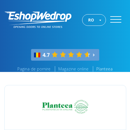
RO
4.7
Pagina de pornire
Magazine online
Planteea