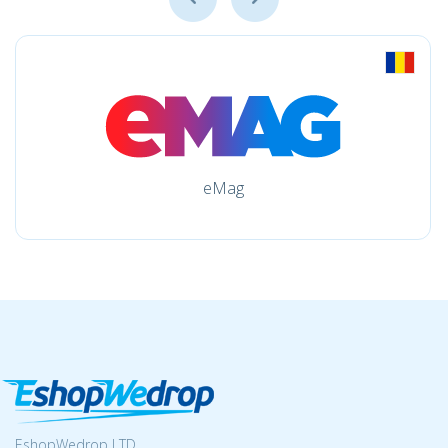
eMag
EshopWedrop LTD