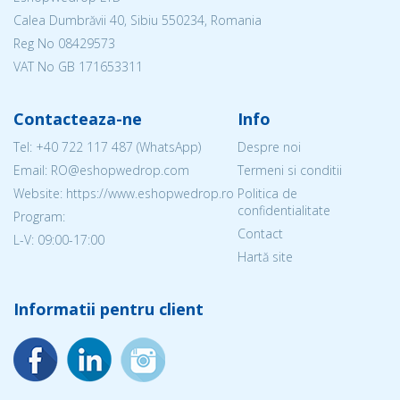
Calea Dumbrăvii 40, Sibiu 550234, Romania
Reg No
08429573
VAT No GB 171653311
Contacteaza-ne
Info
Tel:
+40 722 117 487
(WhatsApp)
Despre noi
Email: RO@eshopwedrop.com
Termeni si conditii
Website: https://www.eshopwedrop.ro
Politica de
confidentialitate
Program:
Contact
L-V: 09:00-17:00
Hartă site
Informatii pentru client