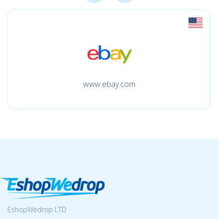
www.ebay.com
EshopWedrop LTD