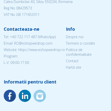
Calea Dumbrăvii 40, Sibiu 550234, Romania
Reg No
08429573
VAT No GB 171653311
Contacteaza-ne
Info
Tel:
+40 722 117 487
(WhatsApp)
Despre noi
Email: RO@eshopwedrop.com
Termeni si conditii
Website: https://www.eshopwedrop.ro
Politica de
confidentialitate
Program:
Contact
L-V: 09:00-17:00
Hartă site
Informatii pentru client