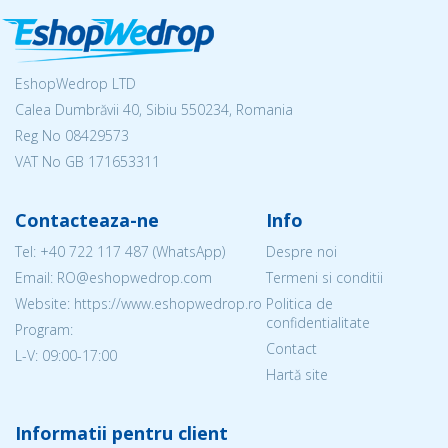
EshopWedrop LTD
Calea Dumbrăvii 40, Sibiu 550234, Romania
Reg No
08429573
VAT No GB 171653311
Contacteaza-ne
Info
Tel:
+40 722 117 487
(WhatsApp)
Despre noi
Email: RO@eshopwedrop.com
Termeni si conditii
Website: https://www.eshopwedrop.ro
Politica de
confidentialitate
Program:
Contact
L-V: 09:00-17:00
Hartă site
Informatii pentru client