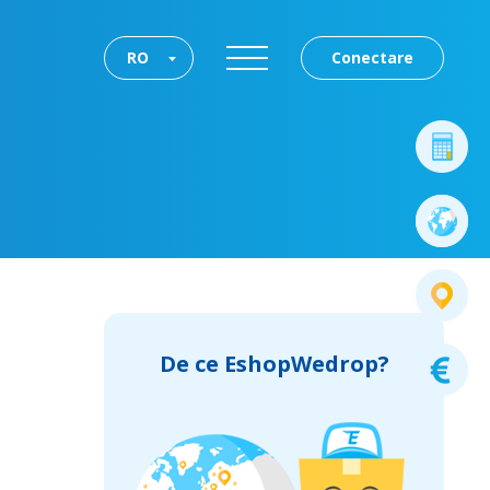
RO
Conectare
De ce EshopWedrop?