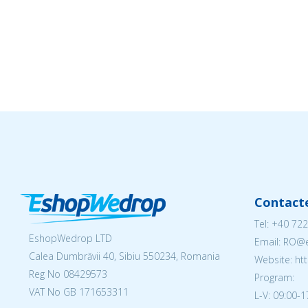
Contact
Tel:
+40 722
EshopWedrop LTD
Email: RO
Calea Dumbrăvii 40, Sibiu 550234, Romania
Website: h
Reg No
08429573
Program:
VAT No GB 171653311
L-V: 09:00-1