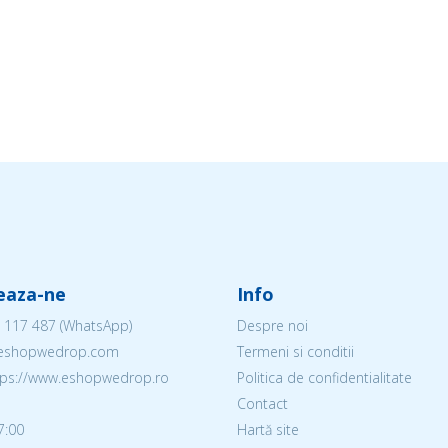
eaza-ne
Info
 117 487
(WhatsApp)
Despre noi
@eshopwedrop.com
Termeni si conditii
ttps://www.eshopwedrop.ro
Politica de confidentialitate
Contact
7:00
Hartă site