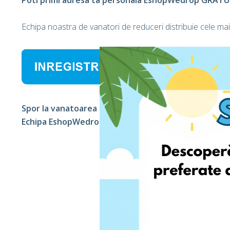
Poti primi adresa ta personala EshopWedrop GRATUIT
Echipa noastra de vanatori de reduceri distribuie cele mai
Spor la vanatoarea de reduceri!
Echipa EshopWedrop