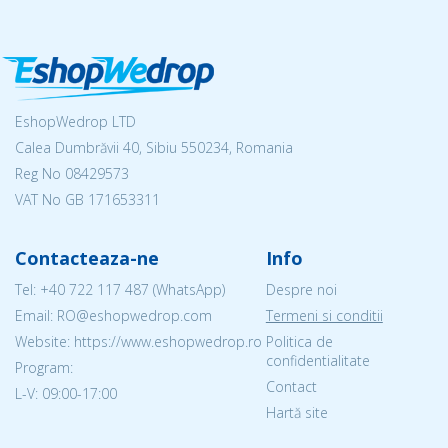
EshopWedrop LTD
Calea Dumbrăvii 40, Sibiu 550234, Romania
Reg No
08429573
VAT No GB 171653311
Contacteaza-ne
Info
Tel:
+40 722 117 487
(WhatsApp)
Despre noi
Email: RO@eshopwedrop.com
Termeni si conditii
Website: https://www.eshopwedrop.ro
Politica de
confidentialitate
Program:
Contact
L-V: 09:00-17:00
Hartă site