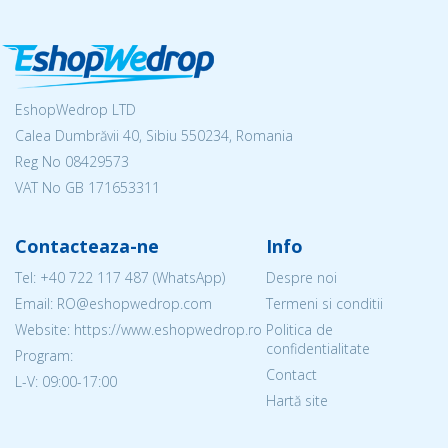
EshopWedrop LTD
Calea Dumbrăvii 40, Sibiu 550234, Romania
Reg No
08429573
VAT No GB 171653311
Contacteaza-ne
Info
Tel:
+40 722 117 487
(WhatsApp)
Despre noi
Email: RO@eshopwedrop.com
Termeni si conditii
Website: https://www.eshopwedrop.ro
Politica de
confidentialitate
Program:
Contact
L-V: 09:00-17:00
Hartă site