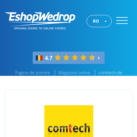
RO
4.7
Pagina de pornire
Magazine online
comtech.de