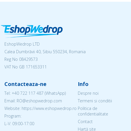
EshopWedrop LTD
Calea Dumbrăvii 40, Sibiu 550234, Romania
Reg No
08429573
VAT No GB 171653311
Contacteaza-ne
Info
Tel:
+40 722 117 487
(WhatsApp)
Despre noi
Email: RO@eshopwedrop.com
Termeni si conditii
Website: https://www.eshopwedrop.ro
Politica de
confidentialitate
Program:
Contact
L-V: 09:00-17:00
Hartă site