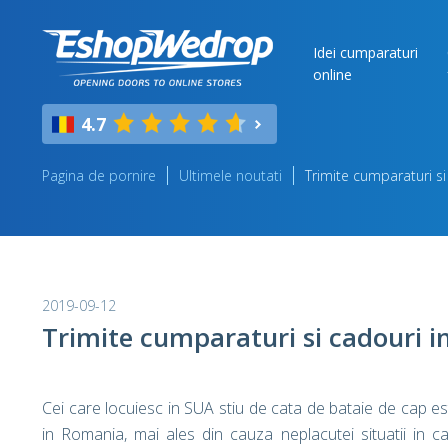
Idei cumparaturi
online
4.7
Pagina de pornire
Ultimele noutati
Trimite cumparaturi s
2019-09-12
Trimite cumparaturi si cadouri 
Cei care locuiesc in SUA stiu de cata de bataie de cap es
in Romania, mai ales din cauza neplacutei situatii in ca