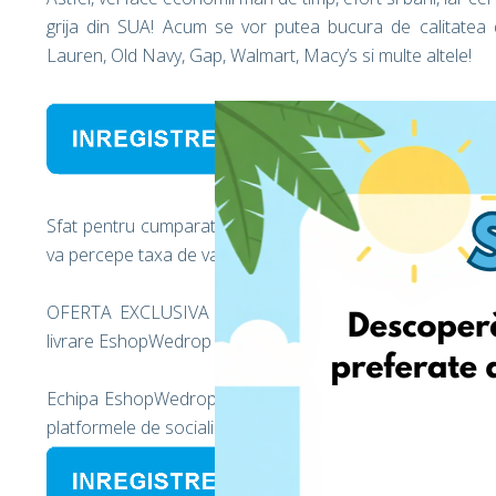
grija din SUA! Acum se vor putea bucura de calitatea
Lauren, Old Navy, Gap, Walmart, Macy’s si multe altele!
Sfat pentru cumparaturi! In cazul in care cumperi imbrac
va percepe taxa de vanzare!
OFERTA EXCLUSIVA - Folosesti EshopWedrop pentru prim
livrare EshopWedrop din Europa sau America in Romania, G
Echipa EshopWedrop cauta in permanenta cele mai noi ofe
platformele de socializare pentru a avea mai multe sanse 