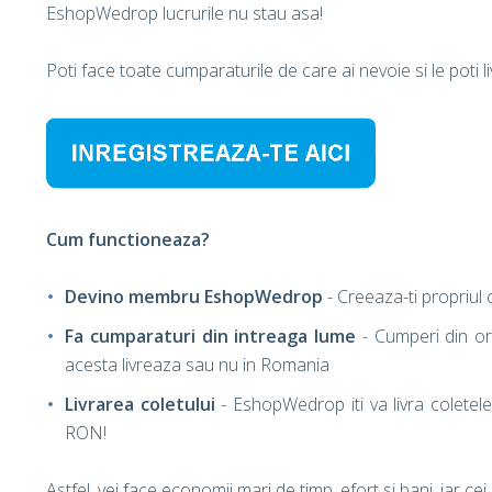
EshopWedrop lucrurile nu stau asa!
Poti face toate cumparaturile de care ai nevoie si le poti li
Cum functioneaza?
Devino membru EshopWedrop
- Creeaza-ti propriu
Fa cumparaturi din intreaga lume
- Cumperi din or
acesta livreaza sau nu in Romania
Livrarea coletului
- EshopWedrop iti va livra coletele
RON!
Astfel, vei face economii mari de timp, efort si bani, iar ce