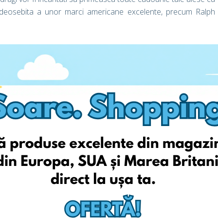
 deosebita a unor marci americane excelente, precum Ralph
aminte si incaltaminte avand valoarea de pana la 100 $, nu se
a oara? Doar pentru o perioada limitata, iti oferim prima
RATUIT* (se aplica anumiti termeni si conditii).
rte, promotii si tendinte, asa ca nu uita sa ne urmaresti pe
de a face economii la cumparaturile tale online!