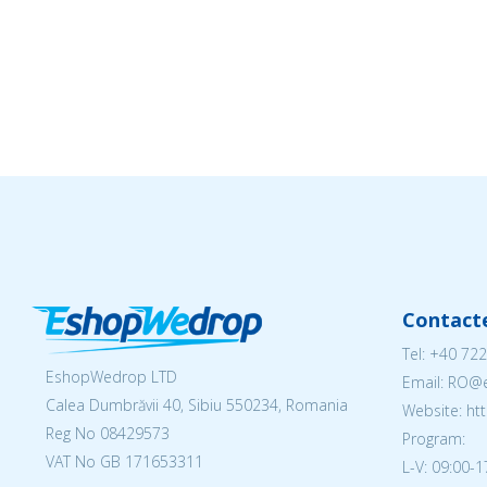
Contact
Tel:
+40 722
EshopWedrop LTD
Email: RO
Calea Dumbrăvii 40, Sibiu 550234, Romania
Website: h
Reg No
08429573
Program:
VAT No GB 171653311
L-V: 09:00-1