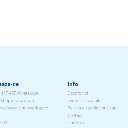
eaza-ne
Info
 117 487
(WhatsApp)
Despre noi
@eshopwedrop.com
Termeni si conditii
ttps://www.eshopwedrop.ro
Politica de confidentialitate
Contact
7:00
Hartă site