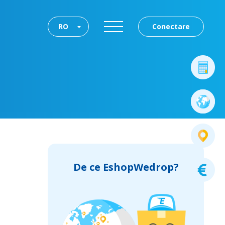
RO
Conectare
De ce EshopWedrop?