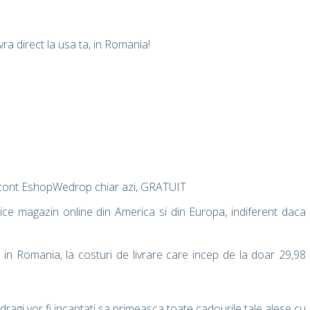
vra direct la usa ta, in Romania!
l cont EshopWedrop chiar azi, GRATUIT
ice magazin online din America si din Europa, indiferent daca
 in Romania, la costuri de livrare care incep de la doar 29,98
i dragi vor fi incantati sa primeasca toate cadourile tale alese cu