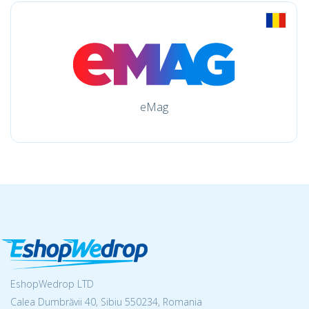
eMag
EshopWedrop LTD
Calea Dumbrăvii 40, Sibiu 550234, Romania