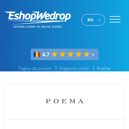
RO
4.7
Pagina de pornire
Magazine online
Poema