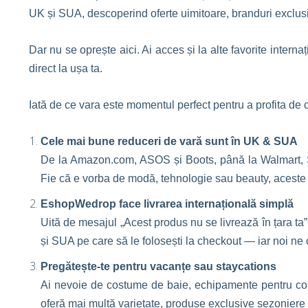
UK și SUA, descoperind oferte uimitoare, branduri exclusiv
Dar nu se oprește aici. Ai acces și la alte favorite intern
direct la ușa ta.
Iată de ce vara este momentul perfect pentru a profita de 
Cele mai bune reduceri de vară sunt în UK & SUA
De la Amazon.com, ASOS și Boots, până la Walmart, 
Fie că e vorba de modă, tehnologie sau beauty, aceste r
EshopWedrop face livrarea internațională simplă
Uită de mesajul „Acest produs nu se livrează în țara t
și SUA pe care să le folosești la checkout — iar noi ne
Pregătește-te pentru vacanțe sau staycations
Ai nevoie de costume de baie, echipamente pentru copi
oferă mai multă varietate, produse exclusive sezoniere ș