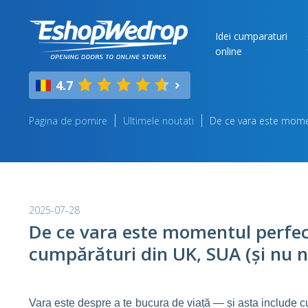
Idei cumparaturi
online
4.7
Pagina de pornire
Ultimele noutati
De ce vara este momen
2025-07-28
De ce vara este momentul perfe
cumpărături din UK, SUA (și nu 
Vara este despre a te bucura de viață — și asta include 