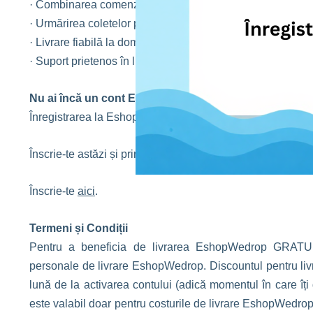
· Combinarea comenzilor pentru reducerea costurilor de t
· Urmărirea coletelor pas cu pas
· Livrare fiabilă la domiciliu sau punct de ridicare local
· Suport prietenos în limba ta
Nu ai încă un cont EshopWedrop?
Înregistrarea la EshopWedrop este complet
GRATUITĂ
!
Înscrie-te astăzi și primește prima ta livrare EshopWedro
Înscrie-te
aici
.
Termeni și Condiții
Pentru a beneficia de livrarea EshopWedrop GRATUITĂ,
personale de livrare EshopWedrop. Discountul pentru livr
lună de la activarea contului (adică momentul în care îț
este valabil doar pentru costurile de livrare EshopWedro