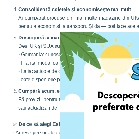
Consolidează coletele și economisește mai mult
Ai cumpărat produse din mai multe magazine din UK/
pentru a economisi la transport. Și da — poți face acela
Descoperă și mai multe țări de unde să cumperi
Deși UK și SUA sunt preferatele, nu rata ofertele din alte
· Germania: cunoscută pentru electronice, produse eco ș
· Franța: modă, parfumuri și favorite din farmacii
· Italia: articole de casă stilate, haine și produse gourm
Toate disponibile prin contul tău EshopWedrop!
Cumpără acum, evită aglomerația de toamnă
Fă provizii pentru tot ce ai nevoie — înainte de agitaț
sau actualizări de modă, vara este cel mai bun moment s
✅
De ce să alegi EshopWedrop?
· Adrese personale de livrare în UK/US/UE