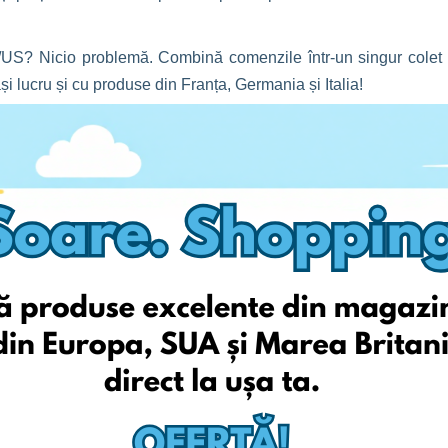
US? Nicio problemă. Combină comenzile într-un singur colet
și lucru și cu produse din Franța, Germania și Italia!
 țări:
i îngrijire pentru bebeluși
et
ia începutului de școală. Fie că e vorba de uniforme, rechizite
ă fii pregătit.