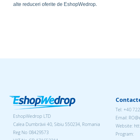
alte reduceri oferite de EshopWedrop.
Contact
Tel:
+40 722
EshopWedrop LTD
Email: RO
Calea Dumbrăvii 40, Sibiu 550234, Romania
Website: h
Reg No
08429573
Program: