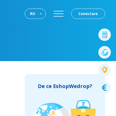
RO
Conectare
De ce EshopWedrop?