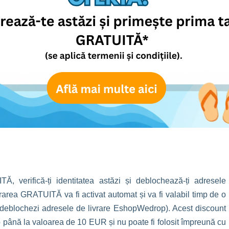
ransport
p
GRATUITĂ
(se aplică Termeni și Condiții)
 verifică-ți identitatea astăzi și deblochează-ți adresele
area GRATUITĂ va fi activat automat și va fi valabil timp de o
i deblochezi adresele de livrare EshopWedrop). Acest discount
p până la valoarea de 10 EUR și nu poate fi folosit împreună cu