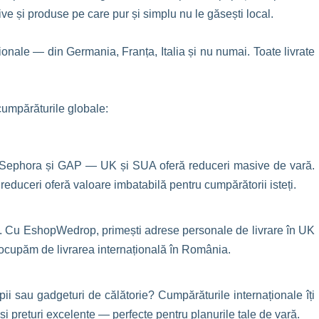
e și produse pe care pur și simplu nu le găsești local.
aționale — din Germania, Franța, Italia și nu numai. Toate livrate
cumpărăturile globale:
Sephora și GAP — UK și SUA oferă reduceri masive de vară.
educeri oferă valoare imbatabilă pentru cumpărătorii isteți.
a”. Cu EshopWedrop, primești adrese personale de livrare în UK
 ocupăm de livrarea internațională în România.
i sau gadgeturi de călătorie? Cumpărăturile internaționale îți
i prețuri excelente — perfecte pentru planurile tale de vară.