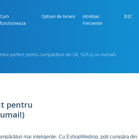
Cum
Optiuni de livrare
Intrebari
B2C
functioneaza
Frecvente
tul perfect pentru cumpărături din UK, SUA (și nu numai!)
ct pentru
numai!)
cumpărături mai inteligente. Cu EshopWedrop, poți cumpăra din