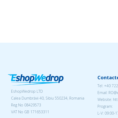
Contact
Tel:
+40 722
EshopWedrop LTD
Email: RO
Calea Dumbrăvii 40, Sibiu 550234, Romania
Website: h
Reg No
08429573
Program:
VAT No GB 171653311
L-V: 09:00-1