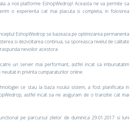
ala a noii platforme EshopWedrop! Aceasta ne va permite sa
oferim o experienta cat mai placuta si completa, in folosirea
Conceptul EshopWedrop se bazeaza pe optimizarea permanenta
resterea si dezvoltarea continua, sa sporeasca nivelul de calitate
sa raspunda nevoilor acestora.
 catre un server mai performant, astfel incat sa imbunatatim
 neuitat in privinta cumparaturilor online.
ehnologiei ce stau la baza noului sistem, a fost planificata in
hopWedrop, astfel incat sa ne asiguram de o tranzitie cat mai
unctional pe parcursul zilelor de duminica 29.01.2017 si luni