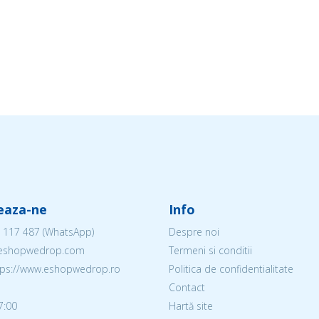
eaza-ne
Info
 117 487
(WhatsApp)
Despre noi
@eshopwedrop.com
Termeni si conditii
ttps://www.eshopwedrop.ro
Politica de confidentialitate
Contact
7:00
Hartă site