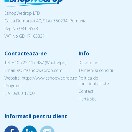
EshopWedrop LTD
Calea Dumbrăvii 40, Sibiu 550234, Romania
Reg No
08429573
VAT No GB 171653311
Contacteaza-ne
Info
Tel:
+40 722 117 487
(WhatsApp)
Despre noi
Email: RO@eshopwedrop.com
Termeni si conditii
Website: https://www.eshopwedrop.ro
Politica de
confidentialitate
Program:
Contact
L-V: 09:00-17:00
Hartă site
Informatii pentru client