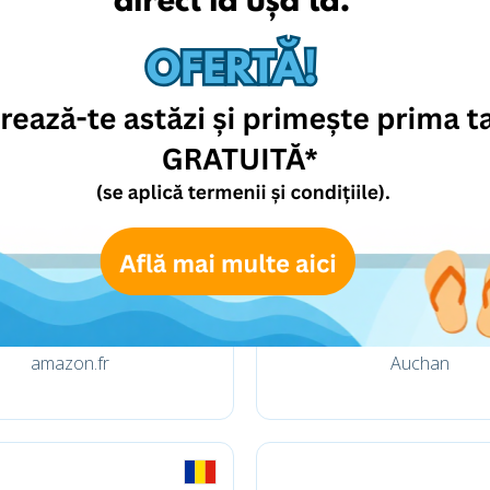
amazon.de
focalprice.com
amazon.fr
Auchan