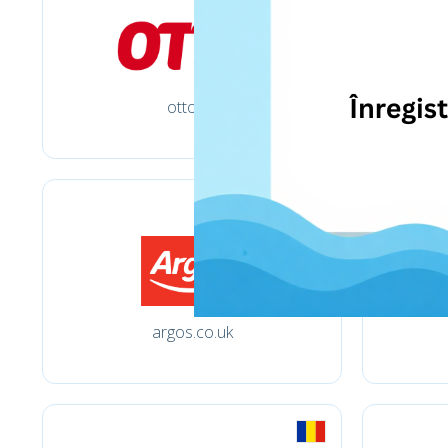
otto.de
argos.co.uk