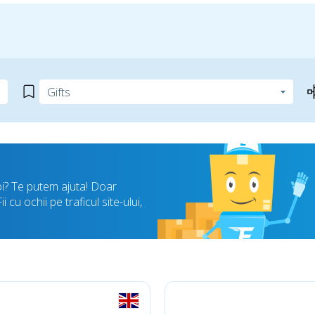
oi? Te putem ajuta! Doar
cu ochii pe traficul site-ului,