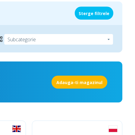
Sterge filtrele
Adauga-ti magazinul