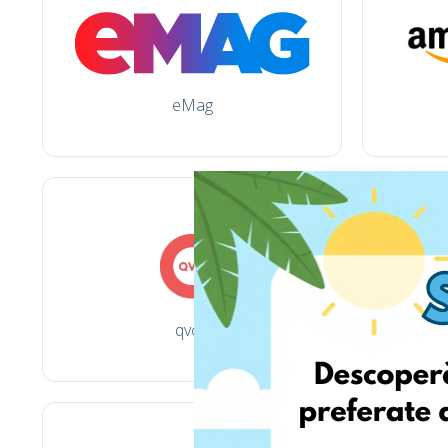
eMag
qvc.it