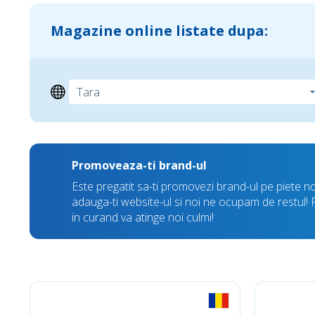
Magazine online listate dupa:
Promoveaza-ti brand-ul
Este pregatit sa-ti promovezi brand-ul pe piete n
adauga-ti website-ul si noi ne ocupam de restul! Fii 
in curand va atinge noi culmi!