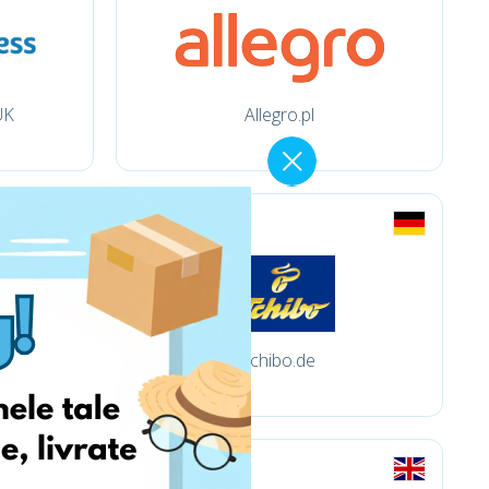
UK
Allegro.pl
tchibo.de