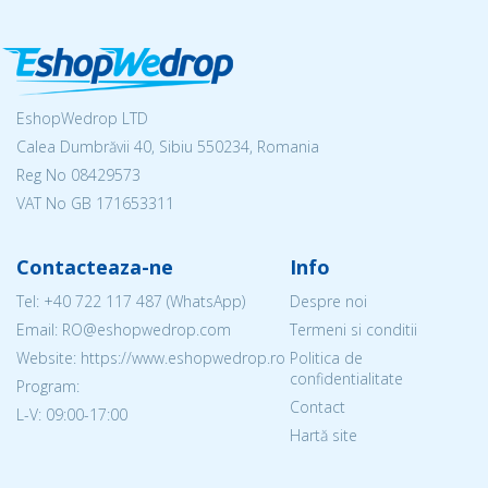
EshopWedrop LTD
Calea Dumbrăvii 40, Sibiu 550234, Romania
Reg No
08429573
VAT No GB 171653311
Contacteaza-ne
Info
Tel:
+40 722 117 487
(WhatsApp)
Despre noi
Email: RO@eshopwedrop.com
Termeni si conditii
Website: https://www.eshopwedrop.ro
Politica de
confidentialitate
Program:
Contact
L-V: 09:00-17:00
Hartă site