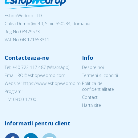
EshopWedrop LTD
Calea Dumbrăvii 40, Sibiu 550234, Romania
Reg No
08429573
VAT No GB 171653311
Contacteaza-ne
Info
Tel:
+40 722 117 487
(WhatsApp)
Despre noi
Email: RO@eshopwedrop.com
Termeni si conditii
Website: https://www.eshopwedrop.ro
Politica de
confidentialitate
Program:
Contact
L-V: 09:00-17:00
Hartă site
Informatii pentru client