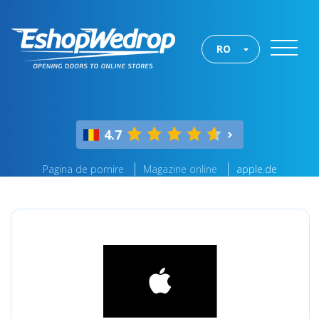
RO
4.7
Pagina de pornire
Magazine online
apple.de