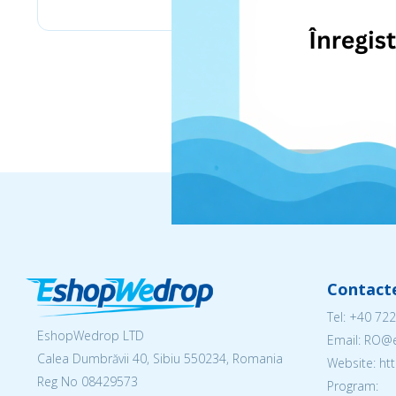
Contact
Tel:
+40 722
EshopWedrop LTD
Email: RO
Calea Dumbrăvii 40, Sibiu 550234, Romania
Website: h
Reg No
08429573
Program: