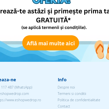
eaza-ne
Info
 117 487
(WhatsApp)
Despre noi
@eshopwedrop.com
Termeni si conditii
ttps://www.eshopwedrop.ro
Politica de confidentialitate
Contact