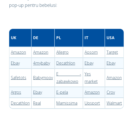
pop-up pentru bebelusi:
UK
DE
PL
IT
USA
Amazon
Amazon
Allegro
Aosom
Target
Ebay
4mybaby
Decathlon
Ebay
Ebay
E -
Yes
Safetots
Babymoov
Amazon
zabawkowo
market
Argos
Ebay
E-pela
Amazon
Crov
Decathlon
Real
Mamissima
Upsport
Walmart