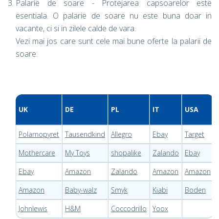
Palarie de soare - Protejarea capsoarelor este
esentiala. O palarie de soare nu este buna doar in
vacante, ci si in zilele calde de vara.
Vezi mai jos care sunt cele mai bune oferte la palarii de
soare:
UK
DE
PL
IT
USA
Polarnopyret
Tausendkind
Allegro
Ebay
Target
Mothercare
My Toys
shopalike
Zalando
Ebay
Ebay
Amazon
Zalando
Amazon
Amazon
Amazon
Baby-walz
Smyk
Kiabi
Boden
Johnlewis
H&M
Coccodrillo
Yoox