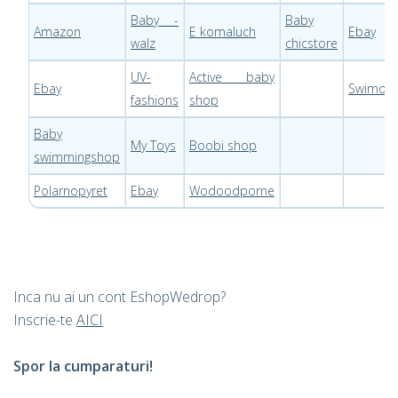
Baby -
Baby
Amazon
E komaluch
Ebay
walz
chicstore
UV-
Active baby
Ebay
Swimout
fashions
shop
Baby
My Toys
Boobi shop
swimmingshop
Polarnopyret
Ebay
Wodoodporne
Inca nu ai un cont EshopWedrop?
Inscrie-te
AICI
Spor la cumparaturi!