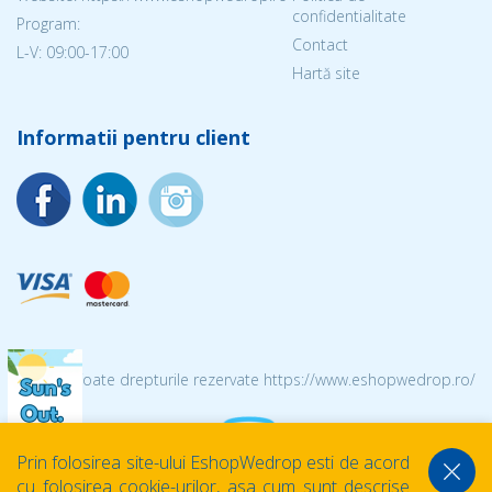
confidentialitate
Program:
Contact
L-V: 09:00-17:00
Hartă site
Informatii pentru client
© 2026 Toate drepturile rezervate https://www.eshopwedrop.ro/
Prin folosirea site-ului EshopWedrop esti de acord
cu folosirea cookie-urilor, asa cum sunt descrise