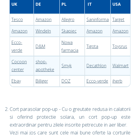
UK
DE
PL
IT
USA
Tesco
Amazon
Allegro
Saninforma
Target
Amazon
Windeln
Skapiec
Amazon
Amazon
Ecco-
Nowa
D&M
Tigota
Toysrus
verde
farmacja
Cocoon
shop-
Smyk
Decathlon
Walmart
center
apotheke
Ebay
Billiger
DOZ
Ecco-verde
iherb
Cort parasolar pop-up - Cu o greutate redusa in calatorii
si oferind protectie solara, un cort pop-up este
extraordinar pentru zilele insorite petrecute in aer liber.
Vezi mai jos care sunt cele mai bune oferte la corturile