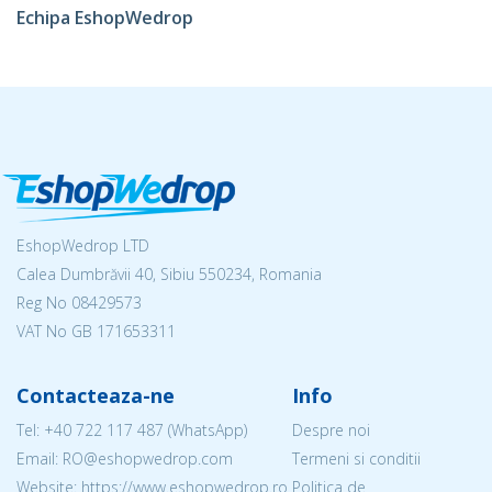
Echipa EshopWedrop
EshopWedrop LTD
Calea Dumbrăvii 40, Sibiu 550234, Romania
Reg No
08429573
VAT No GB 171653311
Contacteaza-ne
Info
Tel:
+40 722 117 487
(WhatsApp)
Despre noi
Email: RO@eshopwedrop.com
Termeni si conditii
Website: https://www.eshopwedrop.ro
Politica de