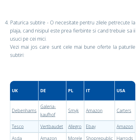
Paturica subtire - O necesitate pentru zilele petrecute la
plaja, cand nisipul este prea fierbinte si cand trebuie sa ii
usuci pe cei mici.
Vezi mai jos care sunt cele mai bune oferte la paturile
subtiri:
UK
DE
PL
IT
USA
Galeria-
Debenhams
Smyk
Amazon
Carters
kaufhof
Tesco
Vertbaudet
Allegro
Ebay
Amazon
Asda
Amazon
Morele
Shoprepublic
Harrods