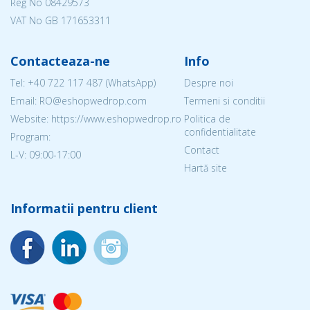
Reg No
08429573
VAT No GB 171653311
Contacteaza-ne
Info
Tel:
+40 722 117 487
(WhatsApp)
Despre noi
Email: RO@eshopwedrop.com
Termeni si conditii
Website: https://www.eshopwedrop.ro
Politica de
confidentialitate
Program:
Contact
L-V: 09:00-17:00
Hartă site
Informatii pentru client