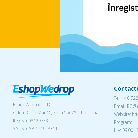
Contact
Tel:
+40 722
EshopWedrop LTD
Email: RO
Calea Dumbrăvii 40, Sibiu 550234, Romania
Website: h
Reg No
08429573
Program:
VAT No GB 171653311
L-V: 09:00-1