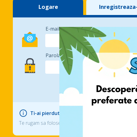
Logare
Inregistreaza
E-mail:
Parola:
Ti-ai pierdut parola?
Te rugam sa folosesti optiunea de resetare a parolei, d