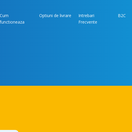
Cum
Optiuni de livrare
Intrebari
B2C
functioneaza
Frecvente