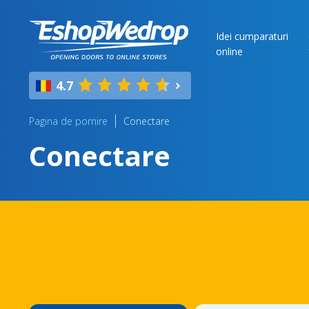
Idei cumparaturi
online
4.7
Pagina de pornire
Conectare
Conectare