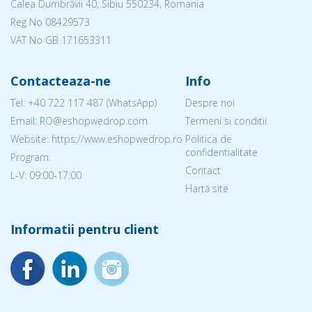
Calea Dumbrăvii 40, Sibiu 550234, Romania
Reg No
08429573
VAT No GB 171653311
Contacteaza-ne
Info
Tel:
+40 722 117 487
(WhatsApp)
Despre noi
Email: RO@eshopwedrop.com
Termeni si conditii
Website: https://www.eshopwedrop.ro
Politica de
confidentialitate
Program:
Contact
L-V: 09:00-17:00
Hartă site
Informatii pentru client