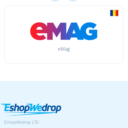
eMag
EshopWedrop LTD