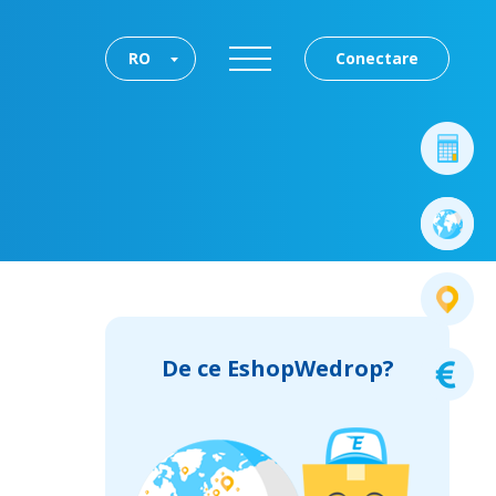
RO
Conectare
De ce EshopWedrop?