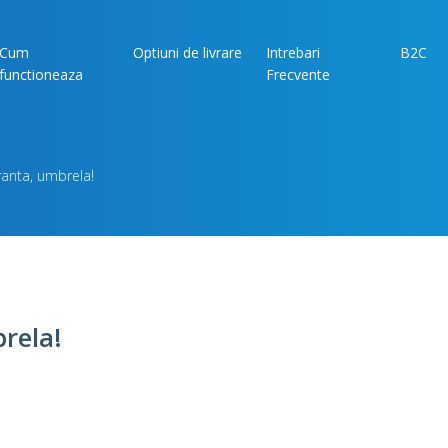
Cum
Optiuni de livrare
Intrebari
B2C
functioneaza
Frecvente
uranta, umbrela!
brela!