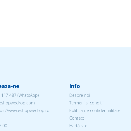
eaza-ne
Info
 117 487
(WhatsApp)
Despre noi
@eshopwedrop.com
Termeni si conditii
ttps://www.eshopwedrop.ro
Politica de confidentialitate
Contact
7:00
Hartă site