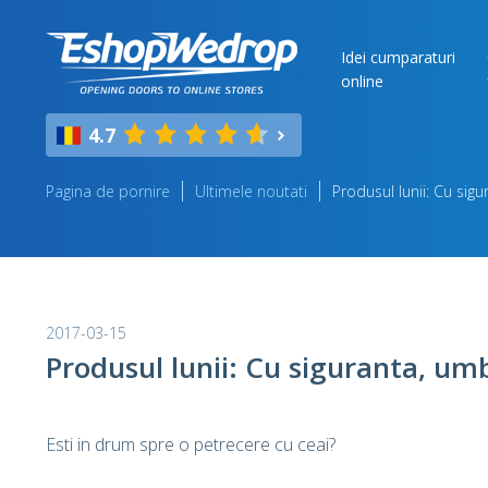
Idei cumparaturi
online
4.7
Pagina de pornire
Ultimele noutati
Produsul lunii: Cu sig
2017-03-15
Produsul lunii: Cu siguranta, um
Esti in drum spre o petrecere cu ceai?