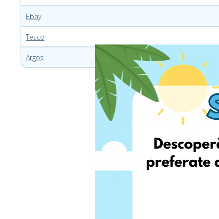
Ebay
Tesco
Argos