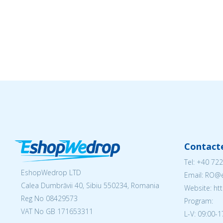
Contact
Tel:
+40 722
EshopWedrop LTD
Email: RO
Calea Dumbrăvii 40, Sibiu 550234, Romania
Website: h
Reg No
08429573
Program:
VAT No GB 171653311
L-V: 09:00-1