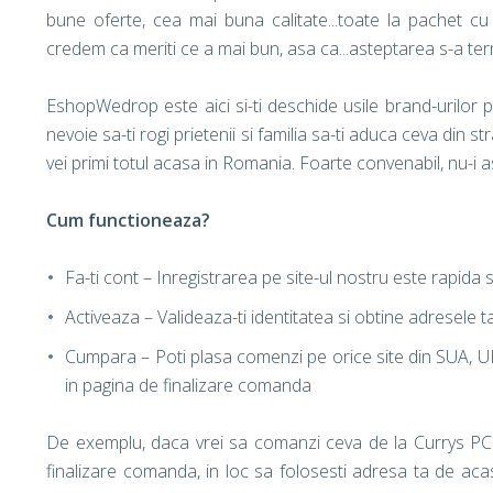
bune oferte, cea mai buna calitate...toate la pachet cu
credem ca meriti ce a mai bun, asa ca...asteptarea s-a ter
EshopWedrop este aici si-ti deschide usile brand-urilor 
nevoie sa-ti rogi prietenii si familia sa-ti aduca ceva din 
vei primi totul acasa in Romania. Foarte convenabil, nu-i 
Cum functioneaza?
Fa-ti cont – Inregistrarea pe site-ul nostru este rapid
Activeaza – Valideaza-ti identitatea si obtine adresele 
Cumpara – Poti plasa comenzi pe orice site din SUA, U
in pagina de finalizare comanda
De exemplu, daca vrei sa comanzi ceva de la Currys PC 
finalizare comanda, in loc sa folosesti adresa ta de acas