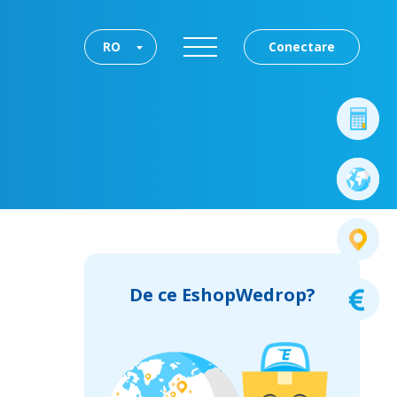
RO
Conectare
De ce EshopWedrop?