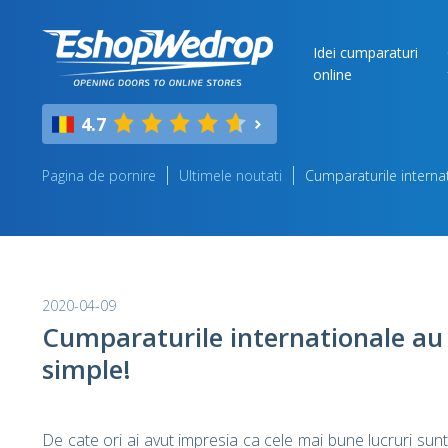
Idei cumparaturi
online
4.7
Pagina de pornire
Ultimele noutati
Cumparaturile interna
2020-04-09
Cumparaturile internationale au
simple!
De cate ori ai avut impresia ca cele mai bune lucruri sun