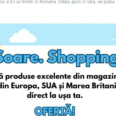
si ti-l va trimite in Romania. Odata ajuns in tara, vei putea
istrare si beneficiezi GRATUIT de prima livrare*!
valideaza-ti identitatea astazi si deblocheaza adresele personale
ta va fi activat automat si va fi valabil o luna de la activarea
op). Acesta reducere este valabila numai pentru costuri ale
cumulata cu alta reducere oferita de EshopWedrop.