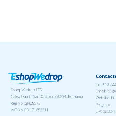
Contact
Tel:
+40 722
EshopWedrop LTD
Email: RO
Calea Dumbrăvii 40, Sibiu 550234, Romania
Website: h
Reg No
08429573
Program:
VAT No GB 171653311
L-V: 09:00-1