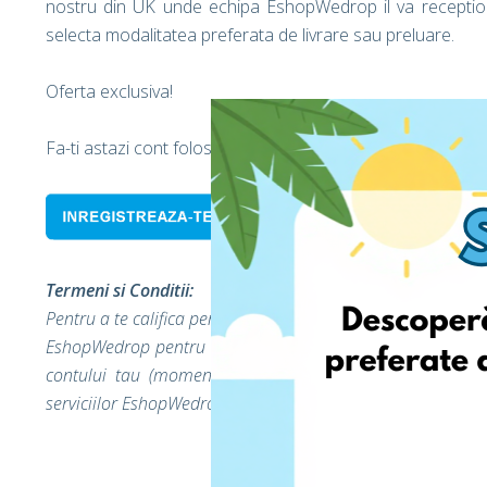
nostru din UK unde echipa EshopWedrop il va receptiona 
selecta modalitatea preferata de livrare sau preluare.
Oferta exclusiva!
Fa-ti astazi cont folosind codul promotional
ES35
la inreg
Termeni si Conditii:
Pentru a te califica pentru livrarea gratuita EshopWedrop, 
EshopWedrop pentru cumparaturi. Cuponul de livrare gratui
contului tau (momentul deblocarii adreselor EshopWedr
serviciilor EshopWedrop de pana la 50 RON si nu poate fi 