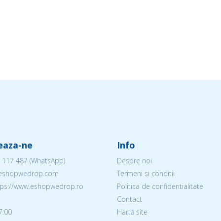
eaza-ne
Info
 117 487
(WhatsApp)
Despre noi
@eshopwedrop.com
Termeni si conditii
ttps://www.eshopwedrop.ro
Politica de confidentialitate
Contact
7:00
Hartă site