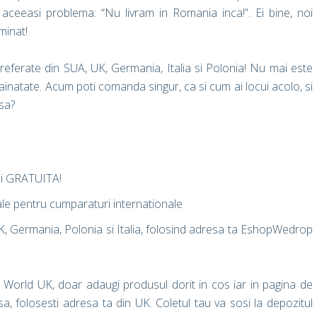
 aceeasi problema: “Nu livram in Romania inca!”. Ei bine, noi
minat!
preferate din SUA, UK, Germania, Italia si Polonia! Nu mai este
strainatate. Acum poti comanda singur, ca si cum ai locui acolo, si
asa?
a si GRATUITA!
tale pentru cumparaturi internationale
K, Germania, Polonia si Italia, folosind adresa ta EshopWedrop
World UK, doar adaugi produsul dorit in cos iar in pagina de
a, folosesti adresa ta din UK. Coletul tau va sosi la depozitul