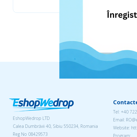
Contact
Tel:
+40 722
EshopWedrop LTD
Email: RO
Calea Dumbrăvii 40, Sibiu 550234, Romania
Website: h
Reg No
08429573
Program: