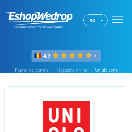
RO
4.7
Pagina de pornire
Magazine online
Uniqlo.com