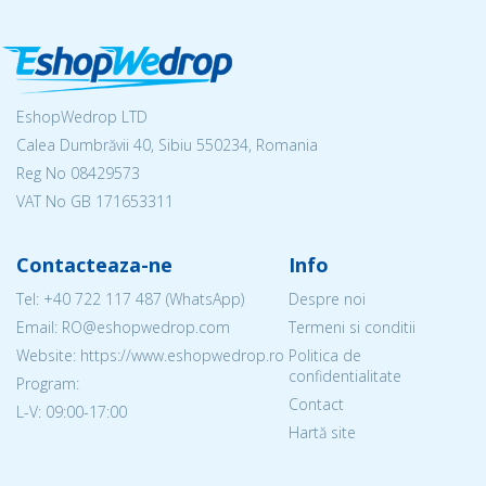
EshopWedrop LTD
Calea Dumbrăvii 40, Sibiu 550234, Romania
Reg No
08429573
VAT No GB 171653311
Contacteaza-ne
Info
Tel:
+40 722 117 487
(WhatsApp)
Despre noi
Email: RO@eshopwedrop.com
Termeni si conditii
Website: https://www.eshopwedrop.ro
Politica de
confidentialitate
Program:
Contact
L-V: 09:00-17:00
Hartă site