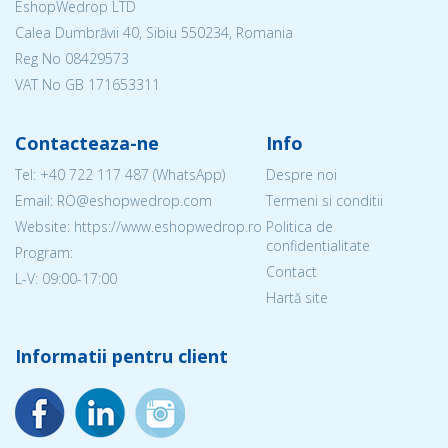
EshopWedrop LTD
Calea Dumbrăvii 40, Sibiu 550234, Romania
Reg No
08429573
VAT No GB 171653311
Contacteaza-ne
Info
Tel:
+40 722 117 487
(WhatsApp)
Despre noi
Email: RO@eshopwedrop.com
Termeni si conditii
Website: https://www.eshopwedrop.ro
Politica de
confidentialitate
Program:
Contact
L-V: 09:00-17:00
Hartă site
Informatii pentru client