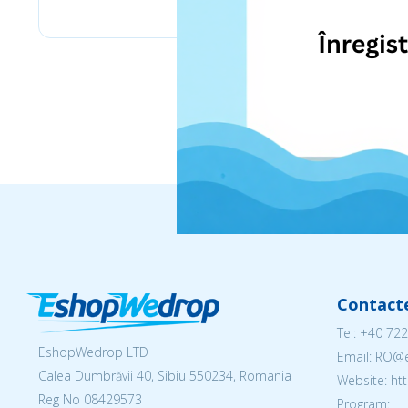
Contact
Tel:
+40 722
EshopWedrop LTD
Email: RO
Calea Dumbrăvii 40, Sibiu 550234, Romania
Website: h
Reg No
08429573
Program: