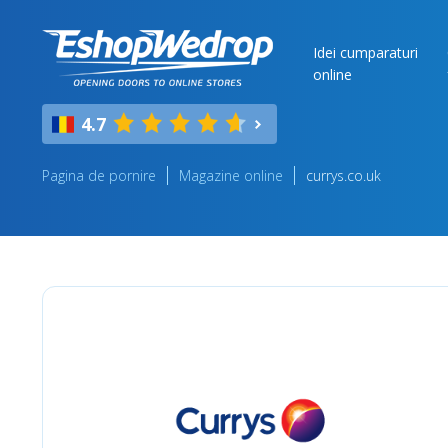
Idei cumparaturi
online
4.7
Pagina de pornire
Magazine online
currys.co.uk