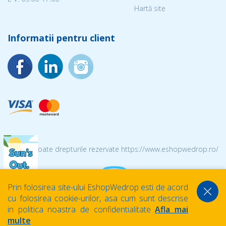
Hartă site
Informatii pentru client
© 2026 Toate drepturile rezervate https://www.eshopwedrop.ro/
Prin folosirea site-ului EshopWedrop esti de acord
cu folosirea cookie-urilor, asa cum sunt descrise
in politica noastra de confidentialitate
Afla mai
multe