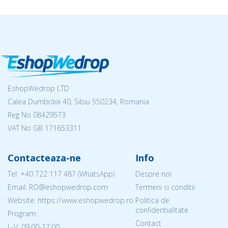
EshopWedrop LTD
Calea Dumbrăvii 40, Sibiu 550234, Romania
Reg No
08429573
VAT No GB 171653311
Contacteaza-ne
Info
Tel:
+40 722 117 487
(WhatsApp)
Despre noi
Email: RO@eshopwedrop.com
Termeni si conditii
Website: https://www.eshopwedrop.ro
Politica de
confidentialitate
Program:
Contact
L-V: 09:00-17:00