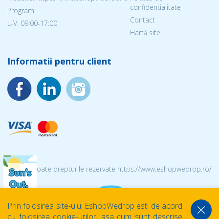
confidentialitate
Program:
Contact
L-V: 09:00-17:00
Hartă site
Informatii pentru client
© 2026 Toate drepturile rezervate https://www.eshopwedrop.ro/
Prin folosirea site-ului EshopWedrop esti de acord
cu folosirea cookie-urilor, asa cum sunt descrise