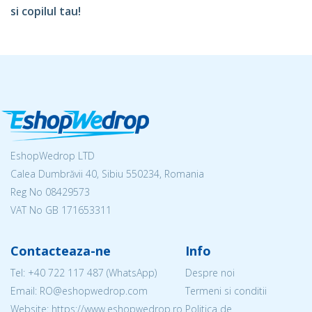
si copilul tau!
EshopWedrop LTD
Calea Dumbrăvii 40, Sibiu 550234, Romania
Reg No
08429573
VAT No GB 171653311
Contacteaza-ne
Info
Tel:
+40 722 117 487
(WhatsApp)
Despre noi
Email: RO@eshopwedrop.com
Termeni si conditii
Website: https://www.eshopwedrop.ro
Politica de