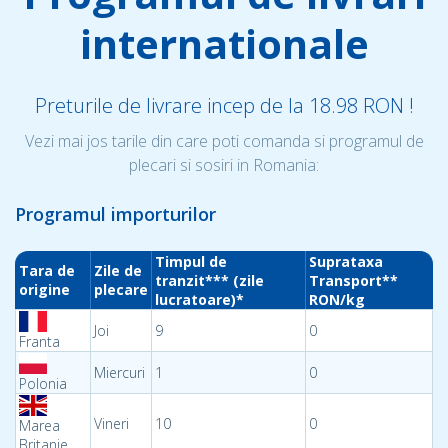
internationale
Preturile de livrare incep de la 18.98 RON !
Vezi mai jos tarile din care poti comanda si programul de
plecari si sosiri in Romania:
Programul importurilor
Timpul de
Suprataxa
Tara de
Zile de
tranzit*** (zile
Transport**
origine
plecare
lucratoare)*
RON/kg
Joi
9
0
Franta
Miercuri
1
0
Polonia
Vineri
10
0
Marea
Britanie