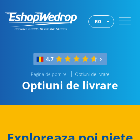
RO
4.7
Pagina de pornire
Optiuni de livrare
Optiuni de livrare
Exploreaza noi piete