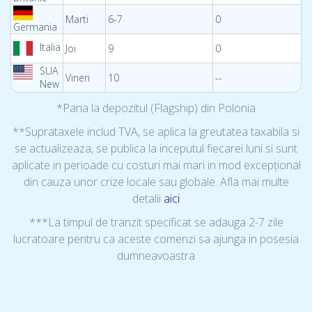
Marti
6-7
0
Germania
Italia
Joi
9
0
SUA
Vineri
10
--
New
*Pana la depozitul (Flagship) din Polonia
**Suprataxele includ TVA, se aplica la greutatea taxabila si
se actualizeaza, se publica la inceputul fiecarei luni si sunt
aplicate in perioade cu costuri mai mari in mod excepțional
din cauza unor crize locale sau globale. Afla mai multe
detalii
aici
***La timpul de tranzit specificat se adauga 2-7 zile
lucratoare pentru ca aceste comenzi sa ajunga in posesia
dumneavoastra