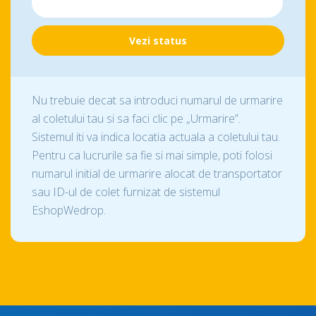
Nu trebuie decat sa introduci numarul de urmarire
al coletului tau si sa faci clic pe „Urmarire”.
Sistemul iti va indica locatia actuala a coletului tau.
Pentru ca lucrurile sa fie si mai simple, poti folosi
numarul initial de urmarire alocat de transportator
sau ID-ul de colet furnizat de sistemul
EshopWedrop.