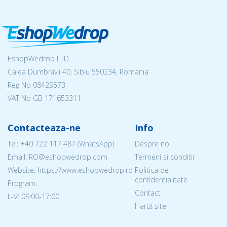
EshopWedrop LTD
Calea Dumbrăvii 40, Sibiu 550234, Romania
Reg No
08429573
VAT No GB 171653311
Contacteaza-ne
Info
Tel:
+40 722 117 487
(WhatsApp)
Despre noi
Email: RO@eshopwedrop.com
Termeni si conditii
Website: https://www.eshopwedrop.ro
Politica de
confidentialitate
Program:
Contact
L-V: 09:00-17:00
Hartă site