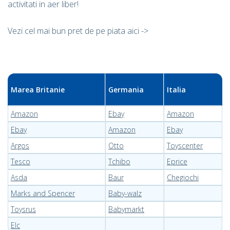
activitati in aer liber!
Vezi cel mai bun pret de pe piata aici ->
Marea Britanie
Germania
Italia
Amazon
Ebay
Amazon
Ebay
Amazon
Ebay
Argos
Otto
Toyscenter
Tesco
Tchibo
Eprice
Asda
Baur
Chegiochi
Marks and Spencer
Baby-walz
Toysrus
Babymarkt
Elc