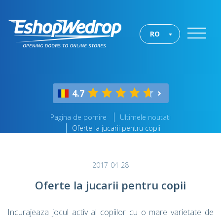
RO
4.7
Pagina de pornire
Ultimele noutati
Oferte la jucarii pentru copii
2017-04-28
Oferte la jucarii pentru copii
Incurajeaza jocul activ al copiilor cu o mare varietate de