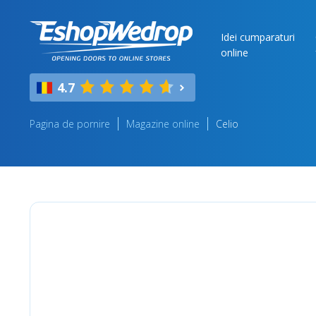
Idei cumparaturi
online
4.7
Pagina de pornire
Magazine online
Celio