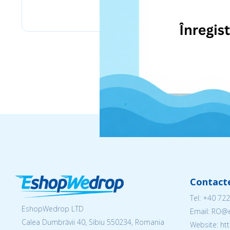
eMag
Contact
Tel:
+40 722
EshopWedrop LTD
Email: RO
Calea Dumbrăvii 40, Sibiu 550234, Romania
Website: h