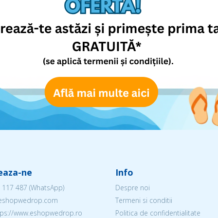
eaza-ne
Info
 117 487
(WhatsApp)
Despre noi
@eshopwedrop.com
Termeni si conditii
ttps://www.eshopwedrop.ro
Politica de confidentialitate