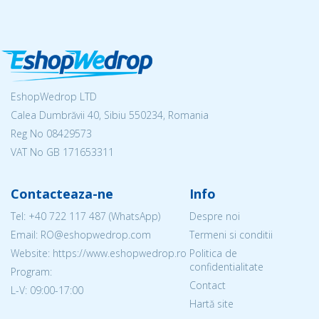
EshopWedrop LTD
Calea Dumbrăvii 40, Sibiu 550234, Romania
Reg No
08429573
VAT No GB 171653311
Contacteaza-ne
Info
Tel:
+40 722 117 487
(WhatsApp)
Despre noi
Email: RO@eshopwedrop.com
Termeni si conditii
Website: https://www.eshopwedrop.ro
Politica de
confidentialitate
Program:
Contact
L-V: 09:00-17:00
Hartă site