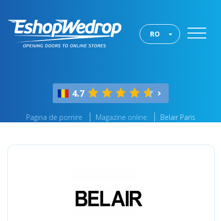
RO
4.7
Pagina de pornire
Magazine online
Belair Paris