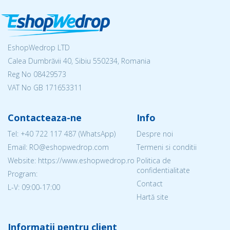
EshopWedrop LTD
Calea Dumbrăvii 40, Sibiu 550234, Romania
Reg No
08429573
VAT No GB 171653311
Contacteaza-ne
Info
Tel:
+40 722 117 487
(WhatsApp)
Despre noi
Email: RO@eshopwedrop.com
Termeni si conditii
Website: https://www.eshopwedrop.ro
Politica de
confidentialitate
Program:
Contact
L-V: 09:00-17:00
Hartă site
Informatii pentru client