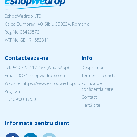
EshopWedrop LTD
Calea Dumbrăvii 40, Sibiu 550234, Romania
Reg No
08429573
VAT No GB 171653311
Contacteaza-ne
Info
Tel:
+40 722 117 487
(WhatsApp)
Despre noi
Email: RO@eshopwedrop.com
Termeni si conditii
Website: https://www.eshopwedrop.ro
Politica de
confidentialitate
Program:
Contact
L-V: 09:00-17:00
Hartă site
Informatii pentru client