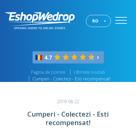
RO
4.7
Pagina de pornire
Ultimele noutati
Cumperi - Colectezi - Esti recompensat!
2019-08-22
Cumperi - Colectezi - Esti
recompensat!