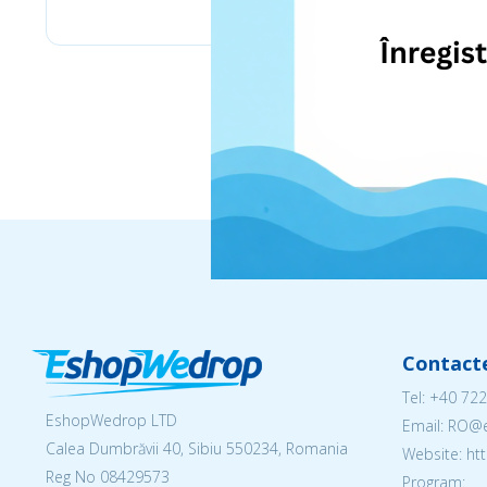
Contact
Tel:
+40 722
EshopWedrop LTD
Email: RO
Calea Dumbrăvii 40, Sibiu 550234, Romania
Website: h
Reg No
08429573
Program: