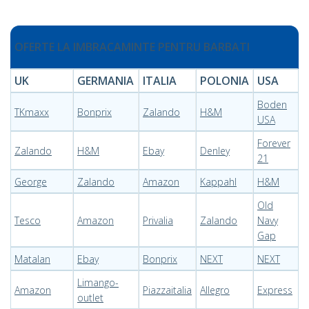
OFERTE LA IMBRACAMINTE PENTRU BARBATI
UK
GERMANIA
ITALIA
POLONIA
USA
Boden
TKmaxx
Bonprix
Zalando
H&M
USA
Forever
Zalando
H&M
Ebay
Denley
21
George
Zalando
Amazon
Kappahl
H&M
Old
Tesco
Amazon
Privalia
Zalando
Navy
Gap
Matalan
Ebay
Bonprix
NEXT
NEXT
Limango-
Amazon
Piazzaitalia
Allegro
Express
outlet