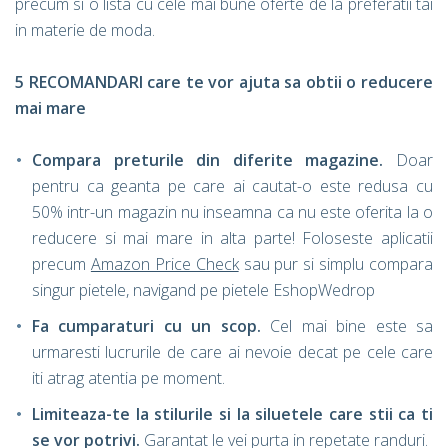
precum si o lista cu cele mai bune oferte de la preferatii tai
in materie de moda.
5 RECOMANDARI care te vor ajuta sa obtii o reducere
mai mare
Compara preturile din diferite magazine.
Doar
pentru ca geanta pe care ai cautat-o este redusa cu
50% intr-un magazin nu inseamna ca nu este oferita la o
reducere si mai mare in alta parte! Foloseste aplicatii
precum
Amazon Price Check
sau pur si simplu compara
singur pietele, navigand pe pietele EshopWedrop
Fa cumparaturi cu un scop.
Cel mai bine este sa
urmaresti lucrurile de care ai nevoie decat pe cele care
iti atrag atentia pe moment.
Limiteaza-te la stilurile si la siluetele care stii ca ti
se vor potrivi.
Garantat le vei purta in repetate randuri.