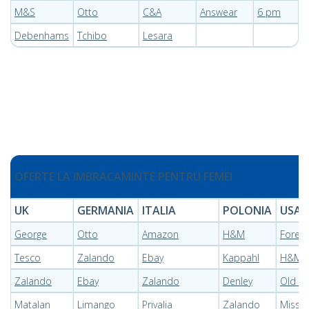
M&S
Otto
C&A
Answear
6 pm
Debenhams
Tchibo
Lesara
OFERTE LA IMBRACAMINTE PENTRU FEMEI
UK
GERMANIA
ITALIA
POLONIA
USA
George
Otto
Amazon
H&M
Foreve
Tesco
Zalando
Ebay
Kappahl
H&M
Zalando
Ebay
Zalando
Denley
Old n
Matalan
Limango
Privalia
Zalando
Missg