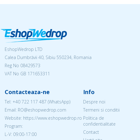
EshopWedrop LTD
Calea Dumbrăvii 40, Sibiu 550234, Romania
Reg No
08429573
VAT No GB 171653311
Contacteaza-ne
Info
Tel:
+40 722 117 487
(WhatsApp)
Despre noi
Email: RO@eshopwedrop.com
Termeni si conditii
Website: https://www.eshopwedrop.ro
Politica de
confidentialitate
Program:
Contact
L-V: 09:00-17:00