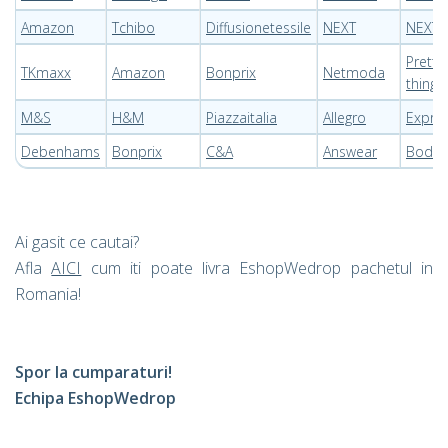
Amazon
Tchibo
Diffusionetessile
NEXT
NEXT
Pretty l
TKmaxx
Amazon
Bonprix
Netmoda
thing
M&S
H&M
Piazzaitalia
Allegro
Expre
Debenhams
Bonprix
C&A
Answear
Boden
Ai gasit ce cautai?
Afla
AICI
cum iti poate livra EshopWedrop pachetul in
Romania!
Spor la cumparaturi!
Echipa EshopWedrop