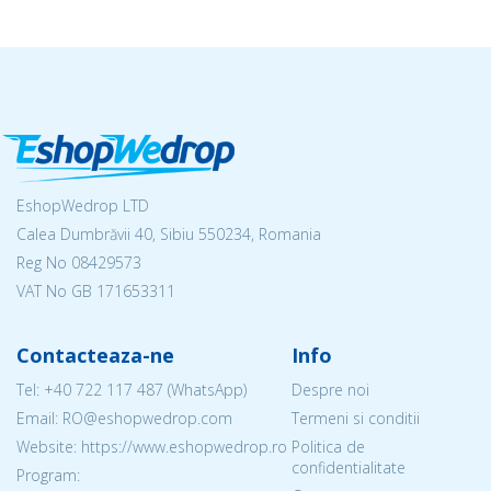
EshopWedrop LTD
Calea Dumbrăvii 40, Sibiu 550234, Romania
Reg No
08429573
VAT No GB 171653311
Contacteaza-ne
Info
Tel:
+40 722 117 487
(WhatsApp)
Despre noi
Email: RO@eshopwedrop.com
Termeni si conditii
Website: https://www.eshopwedrop.ro
Politica de
confidentialitate
Program: