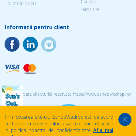
Contact
L-V: 09:00-17:00
Hartă site
Informatii pentru client
© 2026 Toate drepturile rezervate https://www.eshopwedrop.ro/
Prin folosirea site-ului EshopWedrop esti de acord
cu folosirea cookie-urilor, asa cum sunt descrise
in politica noastra de confidentialitate
Afla mai