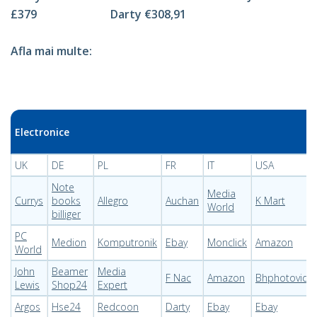
£379 Darty €308,91
Afla mai multe:
Electronice
UK
DE
PL
FR
IT
USA
Note
Media
Currys
books
Allegro
Auchan
K Mart
World
billiger
PC
Medion
Komputronik
Ebay
Monclick
Amazon
World
John
Beamer
Media
F Nac
Amazon
Bhphotovide
Lewis
Shop24
Expert
Argos
Hse24
Redcoon
Darty
Ebay
Ebay