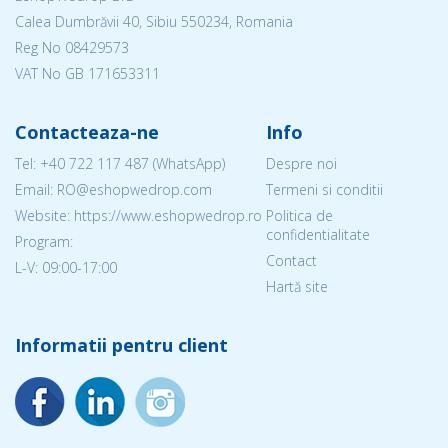
Calea Dumbrăvii 40, Sibiu 550234, Romania
Reg No
08429573
VAT No GB 171653311
Contacteaza-ne
Info
Tel:
+40 722 117 487
(WhatsApp)
Despre noi
Email: RO@eshopwedrop.com
Termeni si conditii
Website: https://www.eshopwedrop.ro
Politica de
confidentialitate
Program:
Contact
L-V: 09:00-17:00
Hartă site
Informatii pentru client