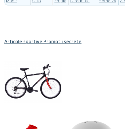
Made
Otto
Empik
Laredoute
Home 24
Ama
Articole sportive Promotii secrete