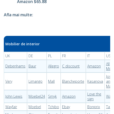
Amazon $65.88
Afla mai multe:
Mobilier de interior
UK
DE
PL
FR
IT
USA
All
Debenhams
Baur
Allegro
C discount
Amazon
Mod
Joss
Very
Limango
Mall
Blancheporte
Kasanova
and
Main
Love the
John Lewis
Moebel24
Smyk
Amazon
Way 
sign
Wayfair
Moebel
Tchibo
Ebay
Bonprix
Targ