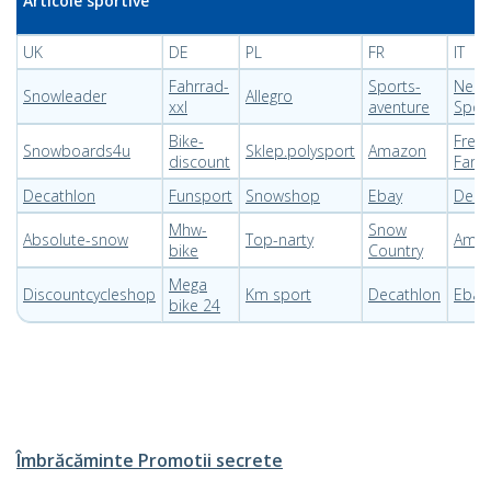
Articole sportive
UK
DE
PL
FR
IT
Fahrrad-
Sports-
Nenci
Snowleader
Allegro
xxl
aventure
Spor
Bike-
Fres
Snowboards4u
Sklep.polysport
Amazon
discount
Farm
Decathlon
Funsport
Snowshop
Ebay
Deca
Mhw-
Snow
Absolute-snow
Top-narty
Ama
bike
Country
Mega
Discountcycleshop
Km sport
Decathl
on
Ebay
bike 24
Îmbrăcăminte Promotii secrete