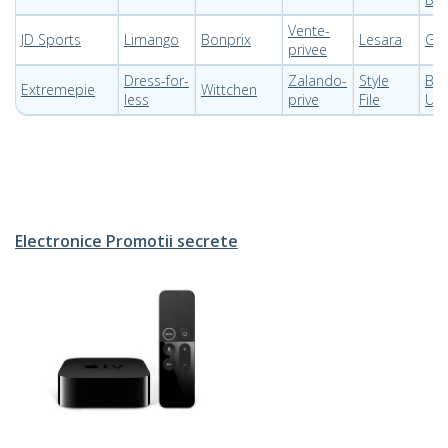
Vente-
JD Sports
Limango
Bonprix
Lesara
GA
privee
Dress-for-
Zalando-
Style
Bo
Extremepie
Wittchen
less
prive
File
US
Electronice Promotii secrete