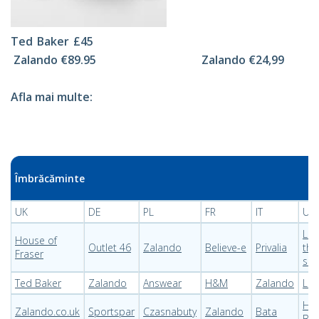
Ted Baker £4
5
Zalando €89.95 Zalando €24,99
Afla mai multe:
Îmbrăcăminte
UK
DE
PL
FR
IT
US
Lov
House of
Outlet 46
Zalando
Believe-e
Privalia
the
Fraser
sal
Ted Baker
Zalando
Answear
H&M
Zalando
Lev
Hu
Zalando.co.uk
Sportspar
Czasnabuty
Zalando
Bata
Bo