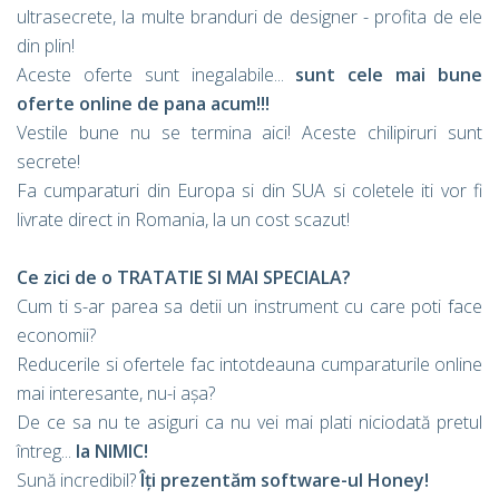
ultrasecrete, la multe branduri de designer - profita de ele
din plin!
Aceste oferte sunt inegalabile...
sunt cele mai bune
oferte online de pana acum!!!
Vestile bune nu se termina aici! Aceste chilipiruri sunt
secrete!
Fa cumparaturi din Europa si din SUA si coletele iti vor fi
livrate direct in Romania, la un cost scazut!
Ce zici de o TRATATIE SI MAI SPECIALA?
Cum ti s-ar parea sa detii un instrument cu care poti face
economii?
Reducerile si ofertele fac intotdeauna cumparaturile online
mai interesante, nu-i așa?
De ce sa nu te asiguri ca nu vei mai plati niciodată pretul
întreg...
la NIMIC!
Sună incredibil?
Îți prezentăm software-ul Honey!