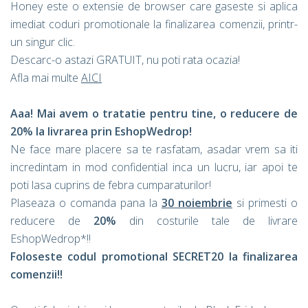
Honey este o extensie de browser care gaseste si aplica
imediat coduri promotionale la finalizarea comenzii, printr-
un singur clic.
Descarc-o astazi GRATUIT, nu poti rata ocazia!
Afla mai multe
AICI
Aaa! Mai avem o tratatie pentru tine, o reducere de
20% la livrarea prin EshopWedrop!
Ne face mare placere sa te rasfatam, asadar vrem sa iti
incredintam in mod confidential inca un lucru, iar apoi te
poti lasa cuprins de febra cumparaturilor!
Plaseaza o comanda pana la
30 noiembrie
si primesti o
reducere de
20%
din costurile tale de livrare
EshopWedrop*!!
Foloseste codul promotional SECRET20 la finalizarea
comenzii!!