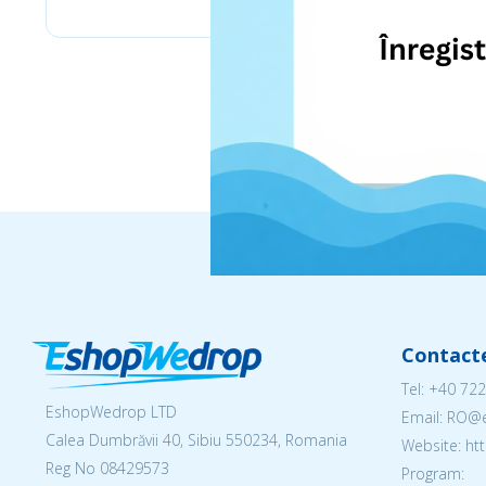
Contact
Tel:
+40 722
EshopWedrop LTD
Email: RO
Calea Dumbrăvii 40, Sibiu 550234, Romania
Website: h
Reg No
08429573
Program: