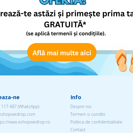
eaza-ne
Info
 117 487
(WhatsApp)
Despre noi
@eshopwedrop.com
Termeni si conditii
ttps://www.eshopwedrop.ro
Politica de confidentialitate
Contact