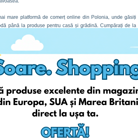
avoastră.
ai mare platformă de comerț online din Polonia, unde găsiți
modă până la produse pentru casă și grădină. Cumpărați de la
„Cropp” și „House” sau explorați ofertele „Media Expert”, „RTV
ing și electrocasnice. De asemenea, puteți descoperi produse
 și cărți, jucării și produse de lifestyle de la numeroși alți
anduri locale unice și produse esențiale de zi cu zi, Polonia
 poloneză este la doar câteva clicuri distanță.