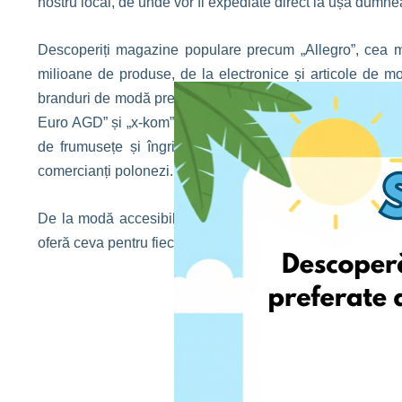
nostru local, de unde vor fi expediate direct la ușa dumne
Descoperiți magazine populare precum „Allegro”, cea m
milioane de produse, de la electronice și articole de 
branduri de modă precum „Reserved”, „Mohito”, „Sinsay”, 
Euro AGD” și „x-kom” pentru electronice, produse de gam
de frumusețe și îngrijire personală de la „Hebe”, precum
comercianți polonezi.
De la modă accesibilă și electronice premium până la br
oferă ceva pentru fiecare. Cu EshopWedrop, întreaga piață