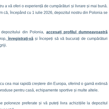
 a vă oferi o experiență de cumpărături și livrare și mai bună.
că, începând cu 1 iulie 2026, depozitul nostru din Polonia se
 depozitului din Polonia,
accesați profilul dumneavoastră
rop,
înregistrați-vă
și începeți să vă bucurați de cumpărături
riji.
c cu cea mai rapidă creștere din Europa, oferind o gamă extinsă
produse pentru casă, echipamente sportive și multe altele.
loneze preferate și vă puteți livra achizițiile la depozitul