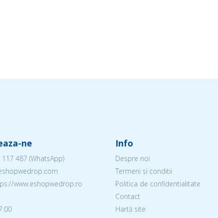
eaza-ne
Info
 117 487
(WhatsApp)
Despre noi
@eshopwedrop.com
Termeni si conditii
ttps://www.eshopwedrop.ro
Politica de confidentialitate
Contact
7:00
Hartă site