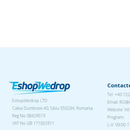
Contact
Tel:
+40 722
EshopWedrop LTD
Email: RO
Calea Dumbrăvii 40, Sibiu 550234, Romania
Website: h
Reg No
08429573
Program:
VAT No GB 171653311
L-V: 09:00-1