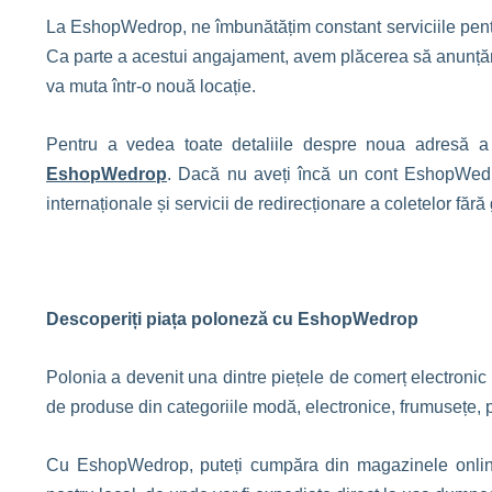
La EshopWedrop, ne îmbunătățim constant serviciile pentru
Ca parte a acestui angajament, avem plăcerea să anunțăm 
va muta într-o nouă locație.
Pentru a vedea toate detaliile despre noua adresă a
EshopWedrop
. Dacă nu aveți încă un cont EshopWed
internaționale și servicii de redirecționare a coletelor fără g
Descoperiți piața poloneză cu EshopWedrop
Polonia a devenit una dintre piețele de comerț electroni
de produse din categoriile modă, electronice, frumusețe, 
Cu EshopWedrop, puteți cumpăra din magazinele online po