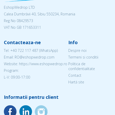
EshopWedrop LTD
Calea Dumbrăvii 40, Sibiu 550234, Romania
Reg No
08429573
VAT No GB 171653311
Contacteaza-ne
Info
Tel:
+40 722 117 487
(WhatsApp)
Despre noi
Email: RO@eshopwedrop.com
Termeni si conditii
Website: https://www.eshopwedrop.ro
Politica de
confidentialitate
Program:
Contact
L-V: 09:00-17:00
Hartă site
Informatii pentru client