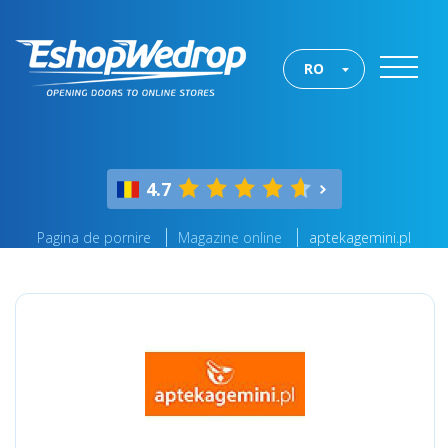
RO
4.7
Pagina de pornire
Magazine online
aptekagemini.pl