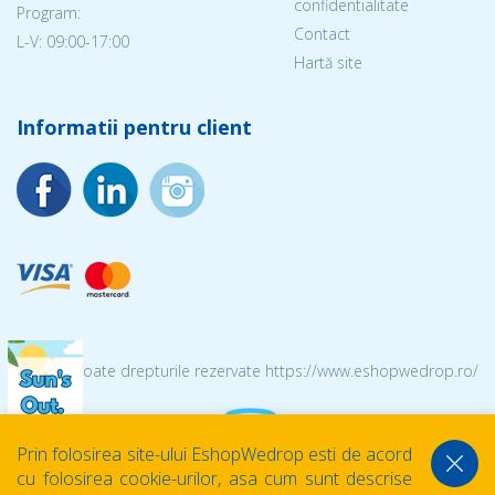
confidentialitate
Program:
Contact
L-V: 09:00-17:00
Hartă site
Informatii pentru client
© 2026 Toate drepturile rezervate https://www.eshopwedrop.ro/
Prin folosirea site-ului EshopWedrop esti de acord
cu folosirea cookie-urilor, asa cum sunt descrise