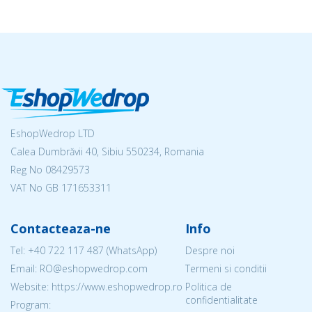
EshopWedrop LTD
Calea Dumbrăvii 40, Sibiu 550234, Romania
Reg No
08429573
VAT No GB 171653311
Contacteaza-ne
Info
Tel:
+40 722 117 487
(WhatsApp)
Despre noi
Email: RO@eshopwedrop.com
Termeni si conditii
Website: https://www.eshopwedrop.ro
Politica de
confidentialitate
Program: