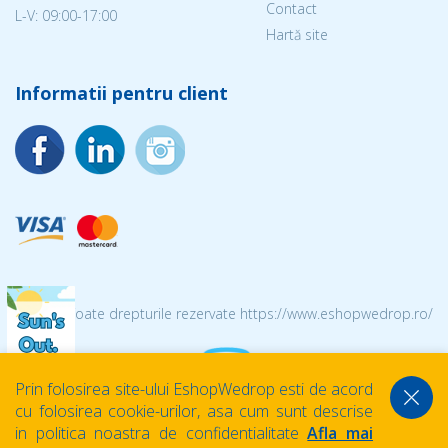
Contact
L-V: 09:00-17:00
Hartă site
Informatii pentru client
© 2026 Toate drepturile rezervate https://www.eshopwedrop.ro/
Prin folosirea site-ului EshopWedrop esti de acord
cu folosirea cookie-urilor, asa cum sunt descrise
in politica noastra de confidentialitate
Afla mai