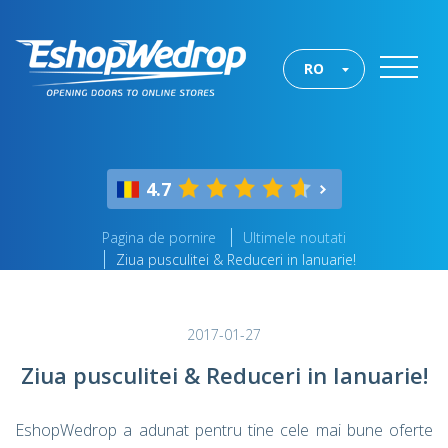
RO
4.7
Pagina de pornire
Ultimele noutati
Ziua pusculitei & Reduceri in Ianuarie!
2017-01-27
Ziua pusculitei & Reduceri in Ianuarie!
EshopWedrop a adunat pentru tine cele mai bune oferte