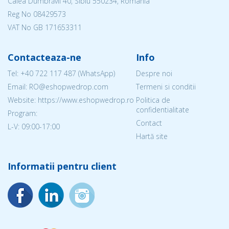
Calea Dumbrăvii 40, Sibiu 550234, Romania
Reg No
08429573
VAT No GB 171653311
Contacteaza-ne
Info
Tel:
+40 722 117 487
(WhatsApp)
Despre noi
Email: RO@eshopwedrop.com
Termeni si conditii
Website: https://www.eshopwedrop.ro
Politica de
confidentialitate
Program:
Contact
L-V: 09:00-17:00
Hartă site
Informatii pentru client