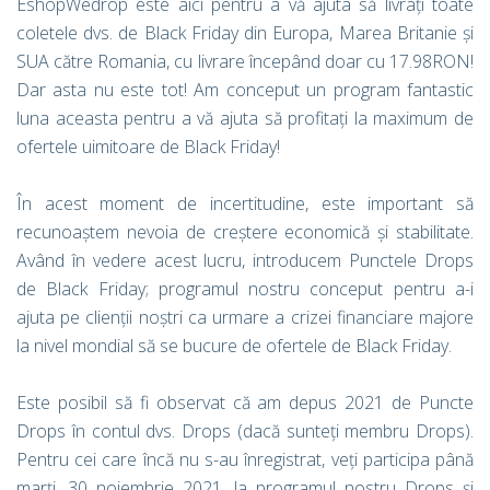
EshopWedrop este aici pentru a vă ajuta să livrați toate
coletele dvs. de Black Friday din Europa, Marea Britanie și
SUA către Romania, cu livrare începând doar cu 17.98RON!
Dar asta nu este tot! Am conceput un program fantastic
luna aceasta pentru a vă ajuta să profitați la maximum de
ofertele uimitoare de Black Friday!
În acest moment de incertitudine, este important să
recunoaștem nevoia de creștere economică și stabilitate.
Având în vedere acest lucru, introducem Punctele Drops
de Black Friday; programul nostru conceput pentru a-i
ajuta pe clienții noștri ca urmare a crizei financiare majore
la nivel mondial să se bucure de ofertele de Black Friday.
Este posibil să fi observat că am depus 2021 de Puncte
Drops în contul dvs. Drops (dacă sunteți membru Drops).
Pentru cei care încă nu s-au înregistrat, veți participa până
marți, 30 noiembrie 2021, la programul nostru Drops și