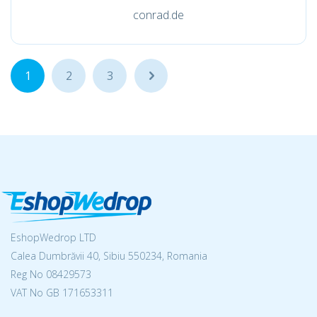
conrad.de
1
2
3
...
EshopWedrop LTD
Calea Dumbrăvii 40, Sibiu 550234, Romania
Reg No
08429573
VAT No GB 171653311