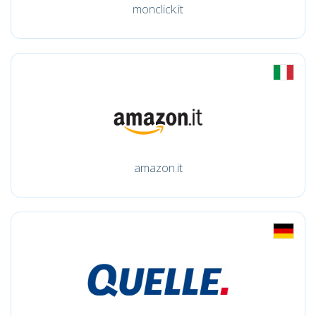
monclick.it
amazon.it