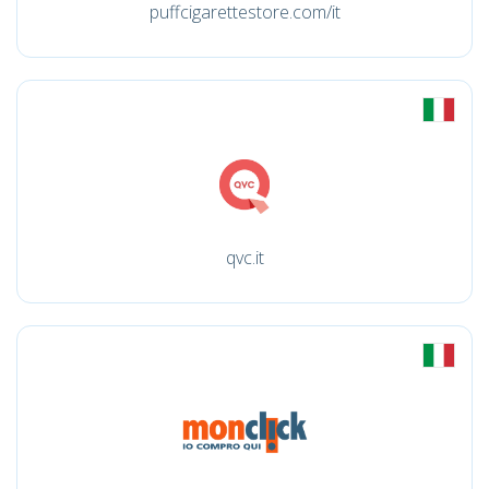
puffcigarettestore.com/it
qvc.it