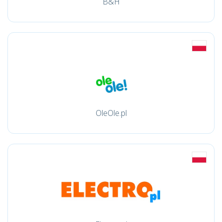
B&H
OleOle.pl