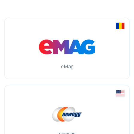
eMag
newegg