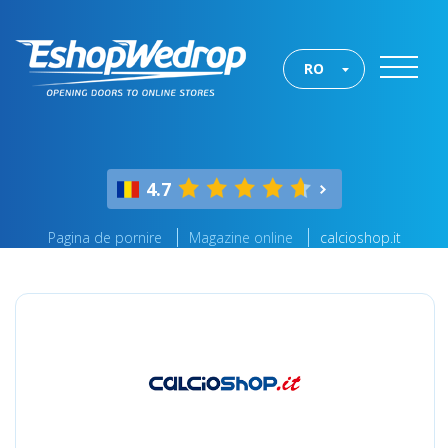
RO
4.7
Pagina de pornire
Magazine online
calcioshop.it