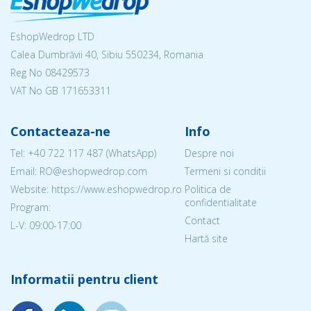
EshopWedrop LTD
Calea Dumbrăvii 40, Sibiu 550234, Romania
Reg No
08429573
VAT No GB 171653311
Contacteaza-ne
Info
Tel:
+40 722 117 487
(WhatsApp)
Despre noi
Email: RO@eshopwedrop.com
Termeni si conditii
Website: https://www.eshopwedrop.ro
Politica de
confidentialitate
Program:
Contact
L-V: 09:00-17:00
Hartă site
Informatii pentru client