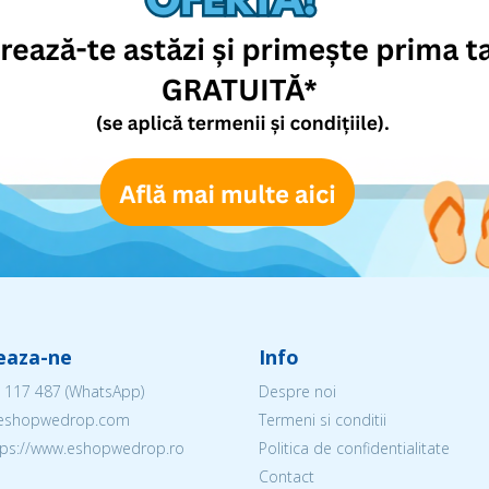
eaza-ne
Info
 117 487
(WhatsApp)
Despre noi
@eshopwedrop.com
Termeni si conditii
ttps://www.eshopwedrop.ro
Politica de confidentialitate
Contact