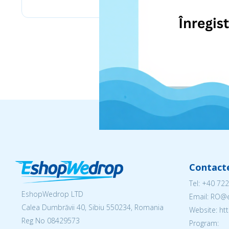
Contact
Tel:
+40 722
EshopWedrop LTD
Email: RO
Calea Dumbrăvii 40, Sibiu 550234, Romania
Website: h
Reg No
08429573
Program: