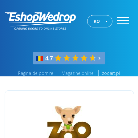
RO
4.7
Pagina de pornire
Magazine online
zooart.pl