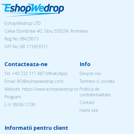
EshopWedrop LTD
Calea Dumbrăvii 40, Sibiu 550234, Romania
Reg No
08429573
VAT No GB 171653311
Contacteaza-ne
Info
Tel:
+40 722 117 487
(WhatsApp)
Despre noi
Email: RO@eshopwedrop.com
Termeni si conditii
Website: https://www.eshopwedrop.ro
Politica de
confidentialitate
Program:
Contact
L-V: 09:00-17:00
Hartă site
Informatii pentru client